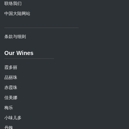
联络我们
中国大陆网站
条款与细则
Our Wines
霞多丽
品丽珠
赤霞珠
佳美娜
梅乐
小味儿多
丹魄