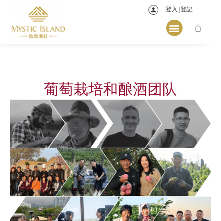
登入 |登記
葡萄栽培和酿酒团队
James Bowskill
Shawn Yu 于相正
Allen Hedgman
Bruce Yue 岳秀超
葡萄栽培专家
葡萄栽培专家
首席酿酒师
酿酒师