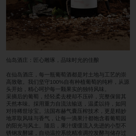
仙岛酒庄：匠心雕琢，品味时光的佳酿
在仙岛酒庄，每一瓶葡萄酒都是对土地与工艺的崇
高致敬。我们坚守100%自有种植葡萄的纯粹，从源
头开始，精心呵护每一颗果实的独特风味。
采摘后的葡萄，经轻柔去梗却不压碎，完整保留其
天然本味。採用重力自流法输送，温柔以待，如同
对待稀世珍宝。法国布赫气囊压榨技术，更是精妙
地萃取风味与香气，让每一滴果汁都饱含着葡萄园
的阳光与风土。隨后，果汁缓缓流入先进的小型不
锈钢发酵罐，自动温控系统精准调控发酵与储存过