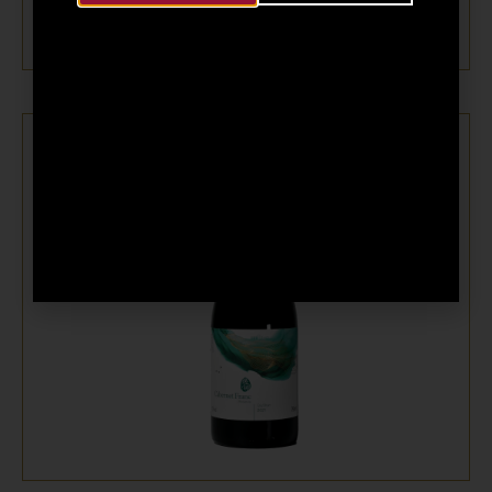
逸湖小味儿多珍藏干红葡萄酒2021