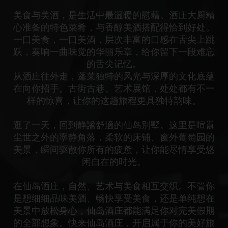
美食与美酒，是生活中最温暖的慰藉。酒庄大厨精
心准备的特色菜肴，与香醇美酒搭配得恰到好处。
一口美食，一口美酒，层次丰富的口感在舌尖上跳
跃，奏响一曲味觉的华丽乐章，给你留下一段难忘
的舌尖记忆。
从酒庄往外走，蓬莱独特的风光与深厚的文化底蕴
在向你招手。古街古巷、艺术展馆，处处都有不一
样的惊喜，让你的这趟旅程更具独特韵味。
逛了一天，回到静謐舒適的仙岛別墅。这里是喧囂
尘世之外的寧静角落，柔软的床铺、窗外葡萄园的
美景，瞬间驱散你所有的疲惫，让你能尽情享受悠
闲自在的时光。
在仙岛酒庄，自然、艺术与美食相互交织。不管你
是想细细品味美酒、畅快享受美食，还是单纯想在
美景中放松身心，仙岛酒庄都能满足你对完美假期
的全部想象。快来仙岛酒庄，开启属于你的美好旅