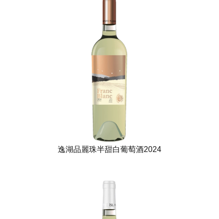
逸湖品麗珠半甜白葡萄酒2024​