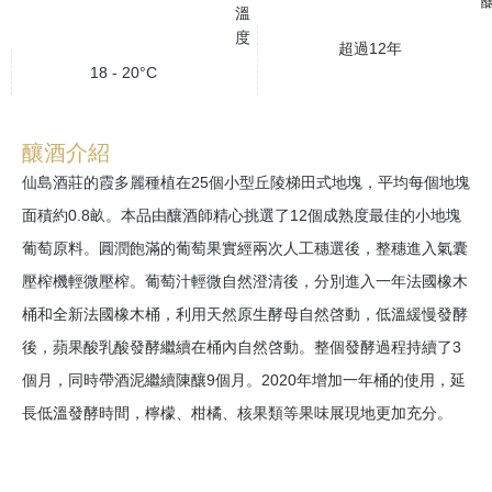
溫
度
超過12年
18 - 20°C
釀酒介紹
仙島酒莊的霞多麗種植在25個小型丘陵梯田式地塊，平均每個地塊
面積約0.8畝。本品由釀酒師精心挑選了12個成熟度最佳的小地塊
葡萄原料。圓潤飽滿的葡萄果實經兩次人工穗選後，整穗進入氣囊
壓榨機輕微壓榨。葡萄汁輕微自然澄清後，分別進入一年法國橡木
桶和全新法國橡木桶，利用天然原生酵母自然啓動，低溫緩慢發酵
後，蘋果酸乳酸發酵繼續在桶內自然啓動。整個發酵過程持續了3
個月，同時帶酒泥繼續陳釀9個月。2020年增加一年桶的使用，延
長低溫發酵時間，檸檬、柑橘、核果類等果味展現地更加充分。