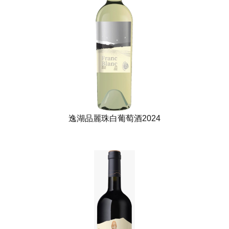
逸湖品麗珠白葡萄酒2024​