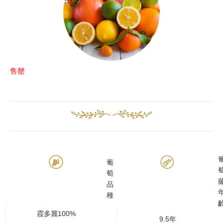
售罄
葡
萄
品
種
霞多麗100%
9.5年