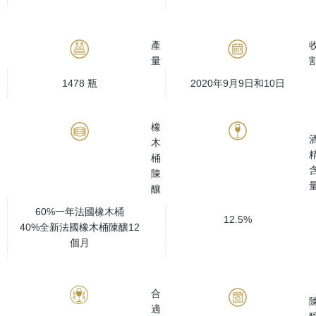
產
量
1478 瓶
2020年9月9日和10日
橡
木
桶
陳
釀
60%一年法國橡木桶
12.5%
40%全新法國橡木桶陳釀12
個月
合
適