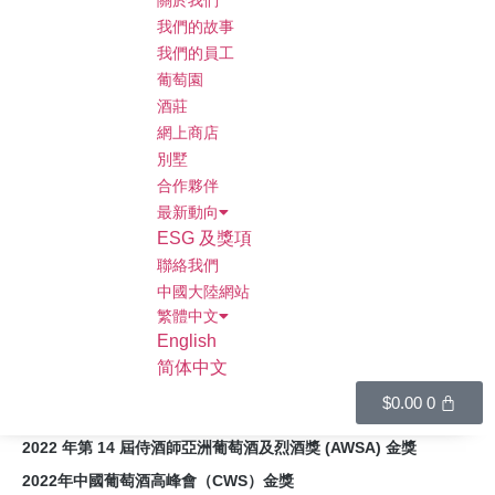
關於我們
我們的故事
我們的員工
葡萄園
酒莊
網上商店
別墅
合作夥伴
最新動向
ESG 及獎項
聯絡我們
中國大陸網站
繁體中文
逸湖珍藏原生酵母霞多麗乾白
English
简体中文
酒 2020
$
0.00
0
HK
$
1,380.00
2022 年第 14 屆侍酒師亞洲葡萄酒及烈酒獎 (AWSA) 金獎
2022年中國葡萄酒高峰會（CWS）金獎