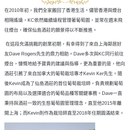
在
2010
年初，我們全家搬回了香港生活。儘管香港與煙台
相隔遙遠，
KC
依然繼續遠程管理著葡萄園，並常在週末飛
往煙台，確保仙島酒莊的願景得以不斷推進。
在這段充滿挑戰的創業初期，有幸得到了來自上海鄰居好
友
Dave Rogers
先生的鼎力相助。
Dave
多次與
KC
同行前往
煙台，慷慨地給予寶貴的建議與指導，更為重要的是，他向
酒莊引薦了來自加拿大的葡萄栽培專才
Kevin Ker
先生。隨
後
Kevin
成為了仙島酒莊的首位葡萄栽培師，負責規劃葡萄
園的布局以及選擇適合的葡萄品種等關鍵事務。
Dave
一直
秉持與酒莊一致的生態葡萄園管理理念，直至他
2015
年離
開上海；而
Kevin
則作為栽培師直至
2018
年任期圓滿結束。