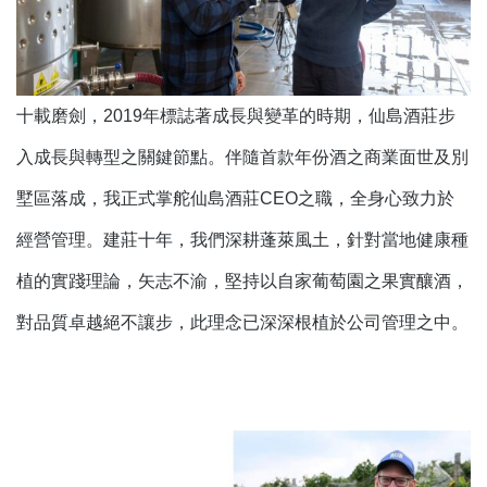
十載磨劍，2019年標誌著成長與變革的時期，仙島酒莊步
入成長與轉型之關鍵節點。伴隨首款年份酒之商業面世及別
墅區落成，我正式掌舵仙島酒莊CEO之職，全身心致力於
經營管理。建莊十年，我們深耕蓬萊風土，針對當地健康種
植的實踐理論，矢志不渝，堅持以自家葡萄園之果實釀酒，
對品質卓越絕不讓步，此理念已深深根植於公司管理之中。