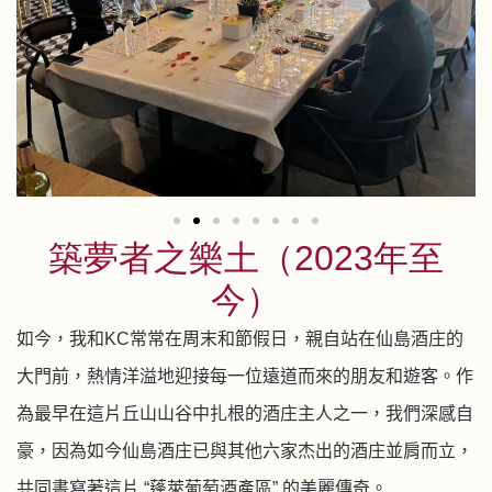
築夢者之樂土（2023年至
今）
如今，我和
KC
常常在周末和節假日，親自站在仙島酒庄的
大門前，熱情洋溢地迎接每一位遠道而來的朋友和遊客。作
為最早在這片丘山山谷中扎根的酒庄主人之一，我們深感自
豪，因為如今仙島酒庄已與其他六家杰出的酒庄並肩而立，
共同書寫著這片
“蓬萊葡萄酒產區”
的美麗傳奇。