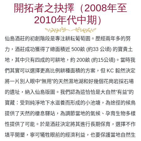
開拓者之抉擇（2008年至
2010年代中期）
仙島酒莊的初創階段是專注耕耘葡萄園。歷經兩年多的努
力，酒莊成功獲得了總面積近
500
畝 (約
33
公頃) 的寶貴土
地，其中只有四成的可耕地，約
200
畝 (約
15
公頃)。當時我
們其實可以選擇更高比例耕種面積的方案，但
KC
毅然決定
將一片別人眼中“無用”
的天然濕地湖和好幾個花崗岩採石場
的遺址，納入仙島版圖。我們認為這恰恰是大自然“有益”的
寶藏：受到純淨地下水滋養而形成的小池塘，為途徑的候鳥
提供了天然的棲息驛站，為調節當地的氣候、孕育生物多樣
性提供了可能。於是酒莊決定將其進行長期保育，選擇不作
填平開墾，寧可犧牲眼前的經濟利益，也要保護當地自然生