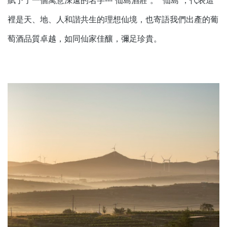
賦予了一個寓意深遠的名字---“仙島酒莊”。 “仙島”，代表這
裡是天、地、人和諧共生的理想仙境，也寄語我們出產的葡
萄酒品質卓越，如同仙家佳釀，彌足珍貴。