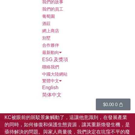
我們的故事
我們的員工
初心
葡萄園
酒莊
回溯至2008年，我們夫妻二人與兩位年幼的孩子在上海生
網上商店
活。受到珍視家庭、貢獻社會的雙重價值觀願景的引領，我
別墅
們開始尋找一份能讓愛與責任生根發芽的長期事業。
合作夥伴
最新動向
山東煙台市的蓬萊區，是一片有著「水果籃」美譽的傳統水
ESG 及獎項
果種植區域。頻繁出差往來於煙台蓬萊的KC，漸漸對這片
聯絡我們
土地及其潛力產生了興趣，開始了探索蓬萊風土的旅程，直
中國大陸網站
繁體中文
到來到了一個名為丘山山谷的隱秘之地。這裏，KC意外地
English
發現一個不那麼和諧的存在---丘山谷中散落了被開採後廢棄
简体中文
的大小礦坑，如同大地的傷痕，讓這片原本氣候宜人的山
谷，缺失了應有的綠野生機。
$
0.00
0
KC被眼前的斑駁景象觸動了，這讓他意識到，在發展產業
的同時，如何修復和保護生態資源，讓其重新煥發生機，是
亟待解決的問題。與家人商量後，我們決定在坑窪不平的廢