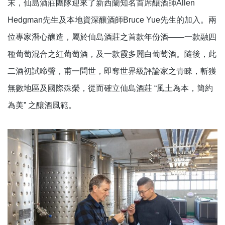
末，仙島酒莊團隊迎來了新西蘭知名首席釀酒師Allen
Hedgman先生及本地資深釀酒師Bruce Yue先生的加入。兩
位專家潛心釀造，屬於仙島酒莊之首款年份酒——一款融四
種葡萄混合之紅葡萄酒，及一款霞多麗白葡萄酒。隨後，此
二酒初試啼聲，甫一問世，即奪世界級評論家之青睞，斬獲
無數地區及國際殊榮，從而確立仙島酒莊 “風土為本，簡約
為美” 之釀酒風範。