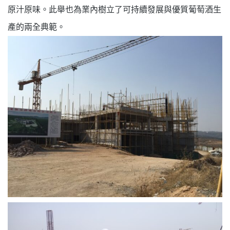
原汁原味。此舉也
為
業內
樹立了可持續發展
與優質葡萄酒生
產
的
兩全典範。