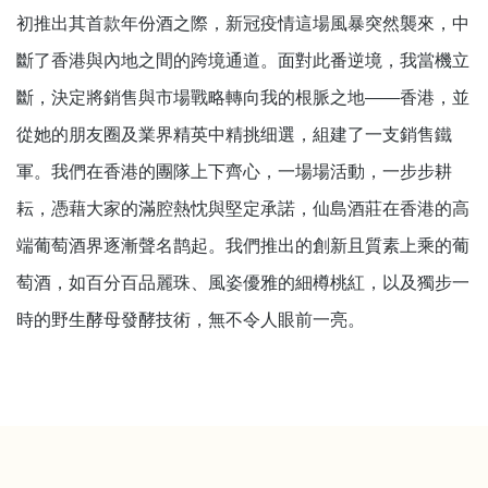
初推出其首款年份酒之際，新冠疫情這場風暴突然襲來，中
斷了香港與內地之間的跨境通道。面對此番逆境，我當機立
斷，決定將銷售與市場戰略轉向我的根脈之地——香港，並
從她的朋友圈及業界精英中精挑细選，組建了一支銷售鐵
軍。我們在香港的團隊上下齊心，一場場活動，一步步耕
耘，憑藉大家的滿腔熱忱與堅定承諾，仙島酒莊在香港的高
端葡萄酒界逐漸聲名鹊起。我們推出的創新且質素上乘的葡
萄酒，如百分百品麗珠、風姿優雅的細樽桃紅，以及獨步一
時的野生酵母發酵技術，無不令人眼前一亮。